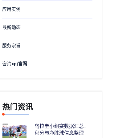
应用实例
最新动态
服务宗旨
咨询
xpj官网
热门资讯
乌拉圭小组赛数据汇总：
积分与净胜球信息整理