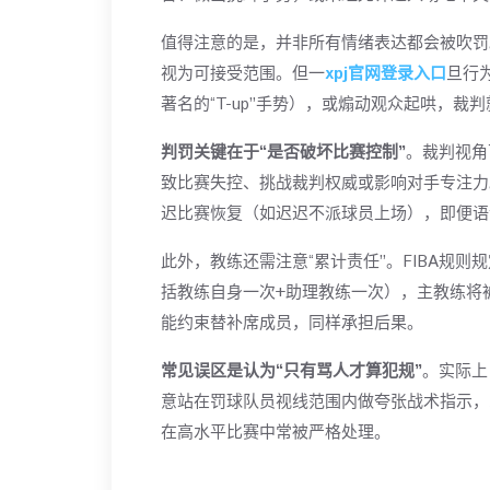
值得注意的是，并非所有情绪表达都会被吹罚
视为可接受范围。但一
xpj官网登录入口
旦行
著名的“T-up”手势），或煽动观众起哄，
判罚关键在于“是否破坏比赛控制”
。裁判视角
致比赛失控、挑战裁判权威或影响对手专注力
迟比赛恢复（如迟迟不派球员上场），即便语
此外，教练还需注意“累计责任”。FIBA规
括教练自身一次+助理教练一次），主教练将
能约束替补席成员，同样承担后果。
常见误区是认为“只有骂人才算犯规”
。实际上
意站在罚球队员视线范围内做夸张战术指示，
在高水平比赛中常被严格处理。