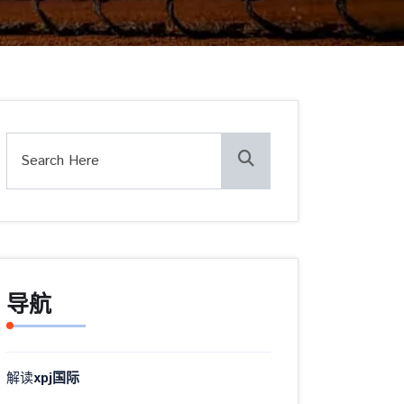
导航
解读
xpj国际