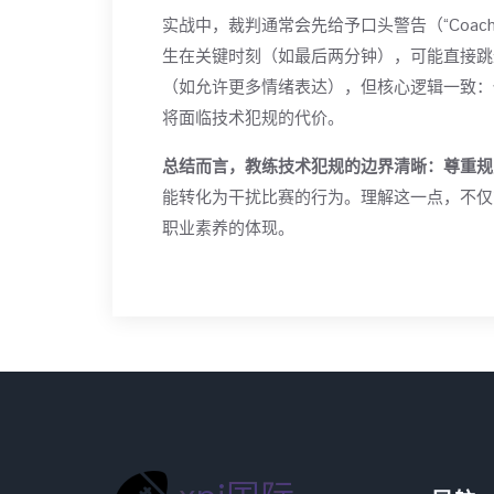
实战中，裁判通常会先给予口头警告（“Coach, 
生在关键时刻（如最后两分钟），可能直接跳
（如允许更多情绪表达），但核心逻辑一致：
将面临技术犯规的代价。
总结而言，教练技术犯规的边界清晰：尊重规
能转化为干扰比赛的行为。理解这一点，不仅
职业素养的体现。