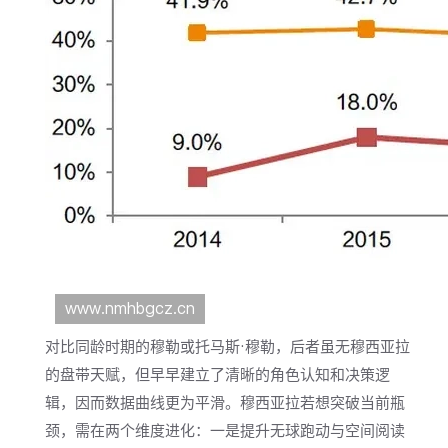
对比同龄时期的穆勒或托马斯·穆勒，后者虽无穆西亚拉
的盘带天赋，但早早建立了清晰的角色认知和决策逻
辑，因而数据曲线更为平滑。穆西亚拉若想突破当前瓶
颈，需在两个维度进化：一是提升无球跑动与空间阅读