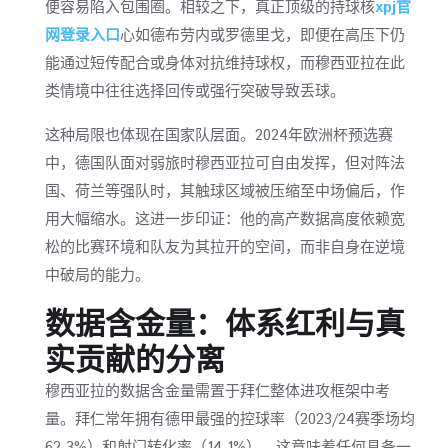
便容易陷入包围圈。相较之下，真正顶级的持球核
xpj官
网登录入口
心如德布劳内或罗德里戈，即便在高压下仍
能通过短传配合或身体对抗维持球权，而穆西亚拉在此
类情境中往往选择回传或强行突破导致丢球。
这种局限也体现在国家队层面。2024年欧洲杯预选赛
中，德国队面对弱旅时穆西亚拉可自由发挥，但对阵法
国、荷兰等强队时，其触球区域被压缩至中场偏后，作
用大幅缩水。这进一步印证：他的高产数据高度依赖宽
松的比赛环境和队友为其拉开的空间，而非自身在逆境
中破局的能力。
数据含金量：体系红利与真
实贡献的分离
穆西亚拉的数据含金量需置于拜仁整体进攻框架中考
量。拜仁常年拥有德甲最强的控球率（2023/24赛季场均
62.3%）和射门转化率（14.1%），这意味着任何具备一