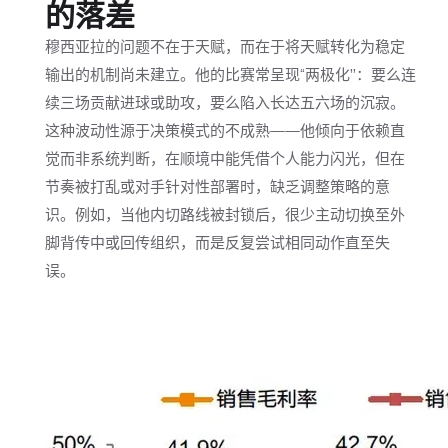
的落差
穆西亚拉的问题不在于天赋，而在于将天赋转化为稳定
输出的机制尚未建立。他的比赛常呈现“两极化”：要么连
续三场贡献进球或助攻，要么陷入长达五六场的沉寂。
这种波动性源于决策模式的不成熟——他倾向于依赖直
觉而非系统判断，在顺境中能凭借个人能力闪光，但在
节奏被打乱或对手针对性部署时，缺乏调整策略的意
识。例如，当他内切路线被封锁后，很少主动切换至外
脚背传中或回传组织，而是反复尝试相同动作直至失
误。