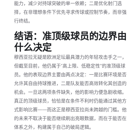
能力，减少对持球突破的单一依赖；二是优化射门选
择，在非理想条件下优先寻求传球或控制节奏，而非强
行终结。
结语：准顶级球员的边界由
什么决定
穆西亚拉无疑是欧洲足坛最具潜力的年轻攻击手之一，
但截至目前，他仍属于“高上限、低稳定性”的准顶级球
员。他的表现边界主要由两点决定：一是比赛环境是否
允许其自由持球推进，二是队友能否高效转化其创造的
机会。一旦这两项条件缺失，他的影响力便急剧收缩。
真正的顶级球员，恰恰是在条件不利时仍能通过其他方
式影响比赛——而这正是穆西亚拉尚未跨越的门槛。他
的未来不取决于能否继续刷出亮眼数据，而在于能否在
体系之外，构建属于自己的破局逻辑。