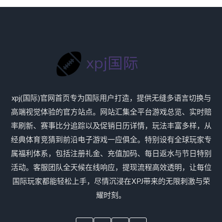
xpj(国际)官网首页专为国际用户打造，提供无缝多语言切换与
高端视觉体验的官方站点。网站汇集全平台游戏总览、实时赔
率刷新、赛事比分追踪以及促销日历详情，玩法丰富多样，从
经典体育竞猜到前沿电子游戏一应俱全。特别设有全球玩家专
属福利体系，包括注册礼金、充值加码、每日返水与节日特别
活动。客服团队全天候在线响应，提现流程高效透明，让每位
国际玩家都能轻松上手，尽情沉浸在XPJ带来的无限刺激与荣
耀时刻。