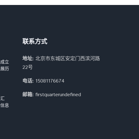
联系方式
地址:
北京市东城区安定门西滨河路
年成立
22号
发展历
电话:
15081176674
邮箱:
firstquarterundefined
据汇
球信息