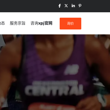
动态
服务宗旨
咨询
xpj官网
询价