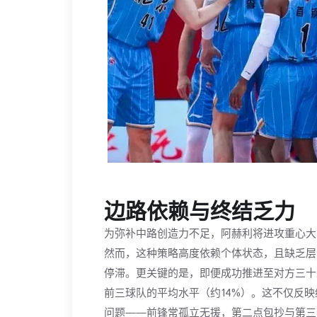
边路依赖与终结乏力
为弥补中路创造力不足，阿赫利将进攻重心大
然而，这种策略高度依赖个体状态，且缺乏层
停滞。更关键的是，即便成功推进至对方三十
前三球队的平均水平（约14%）。这不仅反
问题——前锋常孤立无援，第二点包抄与第三