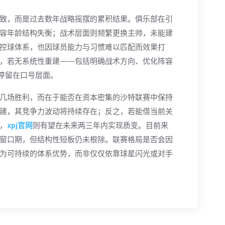
致，而是过去数年战略摇摆的累积结果。俱乐部在引
容年龄结构失衡；战术层面则频繁更换主帅，未能建
控球体系，也因球员能力与习惯难以匹配而效果打
，若无系统性重建——包括明确战术方向、优化阵容
将停留在口号层面。
几场胜利，而在于能否在资本密集的沙特联赛中保持
建，其竞争力波动将持续存在；反之，若能借当前关
，
xpj官网
则有望在未来两三年内实现质变。目前来
窗口期，但结构性短板仍未根除。联赛格局是否会因
为可持续的体系优势，而非仅仅依靠球星闪光或对手