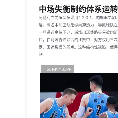
中场失衡制约体系运转
阿赫利当前阵型多采用4-2-3-1，试图通
层。两名中前卫缺乏纵向穿透力，导致球队在
一旦遭遇高位压迫，后场出球线路极易被切断
口。在对阵吉达联合的比赛中，对方仅用三次
足、回追缓慢的弱点。这种结构性缺陷，使得
制。